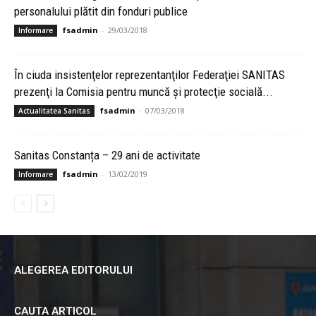
personalului plătit din fonduri publice
fsadmin
-
29/03/2018
Informare
În ciuda insistenţelor reprezentanţilor Federaţiei SANITAS
prezenţi la Comisia pentru muncă şi protecţie socială...
fsadmin
-
07/03/2018
Actualitatea Sanitas
Sanitas Constanța – 29 ani de activitate
fsadmin
-
13/02/2019
Informare
ALEGEREA EDITORULUI
CAUTA ARTICOL