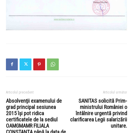
Articolul precedent
Articolul următor
Absolvenţii examenului de
SANITAS solicită Prim-
grad principal sesiunea
ministrului României o
2015 îşi pot ridica
întâlnire urgentă privind
certificatele de la sediul
clarificarea Legii salarizării
OAMGMAMR FILIALA
unitare.
CONSTANŢA până la data de