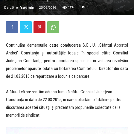
De către
fsadmin
-
25/03/2016
1499
0
Continuăm demersurile către conducerea S.C.J.U. „Sfântul Apostol
Andrei” Constanța și autorităţile locale, în special către Consiliul
Judeţean Constanța, pentru acordarea sprijinului în vederea rezolvării
problemelor apărute odată cu hotărârea Comitetului Director din data
de 21.03.2016 de repartizare a locurile de parcare.
Alăturat vă prezentăm adresa trimisă către Consiliul Judeţean
Constanța în data de 22.03.2015, în care solicităm o întălnire pentru
discutarea acestei situații și prezentăm propunerile colectate de la
membrii de sindicat.