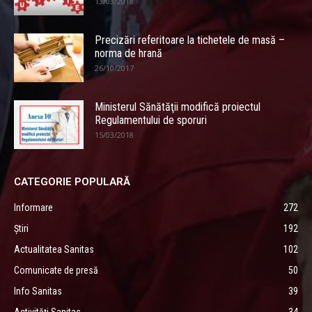
13/03/2018
Precizări referitoare la tichetele de masă –
norma de hrană
26/10/2017
Ministerul Sănătăţii modifică proiectul
Regulamentului de sporuri
15/03/2018
CATEGORIE POPULARĂ
Informare
272
Știri
192
Actualitatea Sanitas
102
Comunicate de presă
50
Info Sanitas
39
Activități Sanitas
34