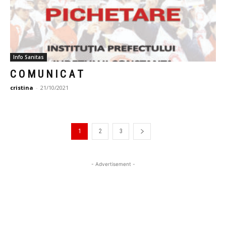
Info Sanitas
C O M U N I C A T
cristina
-
21/10/2021
1
2
3
- Advertisement -