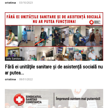
cristina
-
03/10/2023
Info Sanitas
Fără ei unităţile sanitare şi de asistență socială nu
ar putea...
cristina
-
08/01/2022