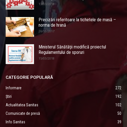
13/03/2018
Precizări referitoare la tichetele de masă –
norma de hrană
26/10/2017
Ministerul Sănătăţii modifică proiectul
Regulamentului de sporuri
15/03/2018
CATEGORIE POPULARĂ
Informare
272
Știri
192
Actualitatea Sanitas
102
Comunicate de presă
50
Info Sanitas
39