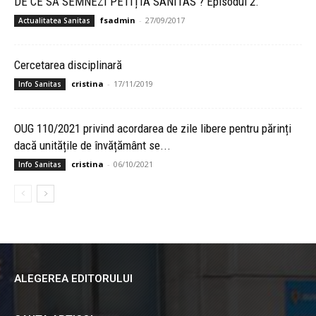
DE CE SĂ SEMNEZI PETIȚIA SANITAS ? Episodul 2.
fsadmin
-
27/09/2017
Actualitatea Sanitas
Cercetarea disciplinară
cristina
-
17/11/2019
Info Sanitas
OUG 110/2021 privind acordarea de zile libere pentru părinți
dacă unitățile de învățământ se...
cristina
-
06/10/2021
Info Sanitas
ALEGEREA EDITORULUI