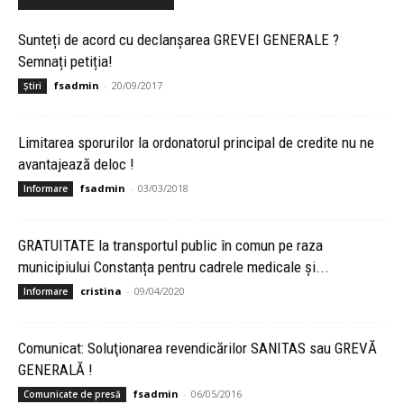
Sunteți de acord cu declanșarea GREVEI GENERALE ?
Semnați petiția!
fsadmin
-
20/09/2017
Știri
Limitarea sporurilor la ordonatorul principal de credite nu ne
avantajează deloc !
fsadmin
-
03/03/2018
Informare
GRATUITATE la transportul public în comun pe raza
municipiului Constanța pentru cadrele medicale și...
cristina
-
09/04/2020
Informare
Comunicat: Soluţionarea revendicărilor SANITAS sau GREVĂ
GENERALĂ !
fsadmin
-
06/05/2016
Comunicate de presă