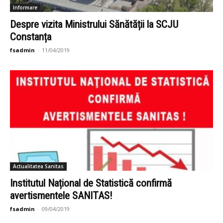
Informare
Despre vizita Ministrului Sănătății la SCJU
Constanța
fsadmin
-
11/04/2019
Actualitatea Sanitas
Institutul Național de Statistică confirmă
avertismentele SANITAS!
fsadmin
-
09/04/2019