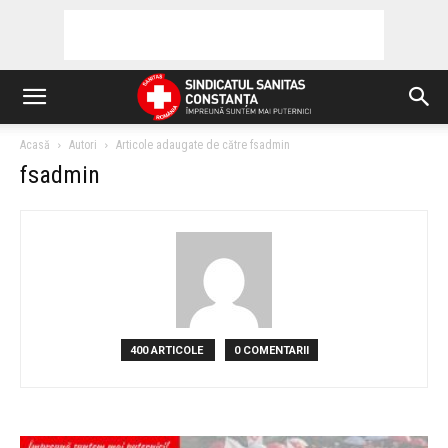
Acasă
Autori
Articole adaugate de către fsadmin
fsadmin
400 ARTICOLE
0 COMENTARII