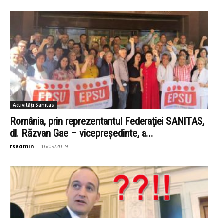
Activități Sanitas
România, prin reprezentantul Federaţiei SANITAS,
dl. Răzvan Gae – vicepreşedinte, a...
fsadmin
-
16/09/2019