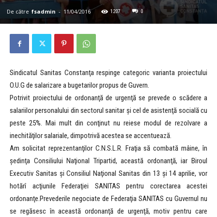
De către
fsadmin
-
11/04/2016
1207
0
Sindicatul Sanitas Constanţa respinge categoric varianta proiectului
O.U.G de salarizare a bugetarilor propus de Guvern.
Potrivit proiectului de ordonanţă de urgenţă se prevede o scădere a
salariilor personalului din sectorul sanitar şi cel de asistenţă socială cu
peste 25%. Mai mult din conţinut nu reiese modul de rezolvare a
inechităţilor salariale, dimpotrivă acestea se accentuează.
Am solicitat reprezentanţilor C.N.S.L.R. Fraţia să combată mâine, în
şedinţa Consiliului Naţional Tripartid, această ordonanţă, iar Biroul
Executiv Sanitas şi Consiliul Naţional Sanitas din 13 şi 14 aprilie, vor
hotărî acţiunile Federaţiei SANITAS pentru corectarea acestei
ordonanţe.Prevederile negociate de Federaţia SANITAS cu Guvernul nu
se regăsesc în această ordonanţă de urgenţă, motiv pentru care