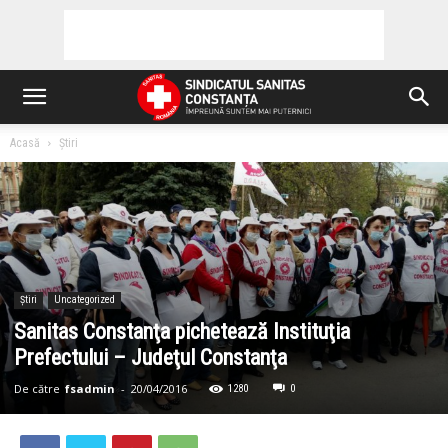
Acasă
Știri
Știri
Uncategorized
Sanitas Constanţa pichetează Instituţia
Prefectului – Judeţul Constanţa
De către
fsadmin
-
20/04/2016
1280
0