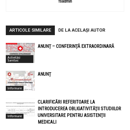
fsadmin
ARTICOLE SIMILARE
DE LA ACELAȘI AUTOR
ANUNȚ – CONFERINȚĂ EXTRAORDINARĂ
Activități
Sanitas
ANUNȚ
Informare
CLARIFICĂRI REFERITOARE LA
INTRODUCEREA OBLIGATIVITĂŢII STUDIILOR
UNIVERSITARE PENTRU ASISTENŢII
Informare
MEDICALI