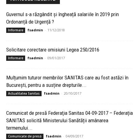
Guvernul s-a răzgândit și îngheață salariile în 2019 prin
Ordonanță de Urgență ?
fsadmin
-
11/12/2018
Informare
Solicitare corectare omisiuni Legea 250/2016
fsadmin
-
09/01/2017
Informare
Mulțumim tuturor membrilor SANITAS care au fost astăzi în
București, pentru a susține drepturile...
fsadmin
-
20/10/2017
Actualitatea Sanitas
Comunicat de presă Federaţia Sanitas 04-09-2017 – Federația
SANITAS solicită Ministerului Sanătății amânarea
termenului...
fsadmin
-
04/09/2017
Comunicate de presă