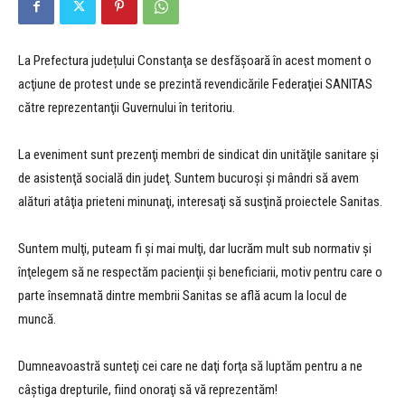
La Prefectura județului Constanţa se desfăşoară în acest moment o
acţiune de protest unde se prezintă revendicările Federaţiei SANITAS
către reprezentanţii Guvernului în teritoriu.
La eveniment sunt prezenţi membri de sindicat din unităţile sanitare şi
de asistenţă socială din judeţ. Suntem bucuroşi şi mândri să avem
alături atâţia prieteni minunaţi, interesaţi să susţină proiectele Sanitas.
Suntem mulţi, puteam fi şi mai mulţi, dar lucrăm mult sub normativ şi
înţelegem să ne respectăm pacienţii şi beneficiarii, motiv pentru care o
parte însemnată dintre membrii Sanitas se află acum la locul de
muncă.
Dumneavoastră sunteţi cei care ne daţi forţa să luptăm pentru a ne
câştiga drepturile, fiind onoraţi să vă reprezentăm!