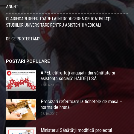
ANUNȚ
CLARIFICĂRI REFERITOARE LA INTRODUCEREA OBLIGATIVITĂŢII
STUDIILOR UNIVERSITARE PENTRU ASISTENŢII MEDICALI
DE CE PROTESTĂM?
POSTĂRI POPULARE
APEL către toți angajații din sănătate și
asistență socială: HAIDEȚI SĂ...
13/03/2018
Precizări referitoare la tichetele de masă –
norma de hrană
26/10/2017
Ministerul Sănătăţii modifică proiectul