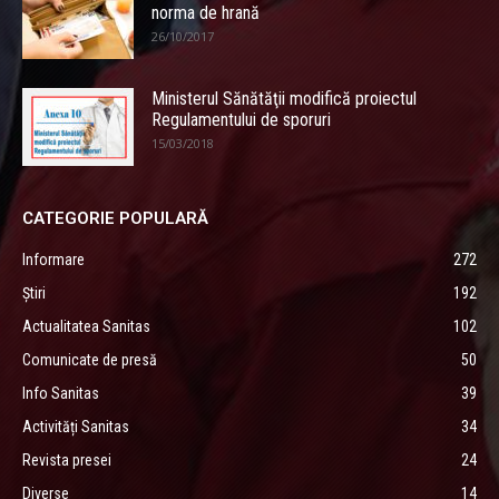
norma de hrană
26/10/2017
Ministerul Sănătăţii modifică proiectul
Regulamentului de sporuri
15/03/2018
CATEGORIE POPULARĂ
Informare
272
Știri
192
Actualitatea Sanitas
102
Comunicate de presă
50
Info Sanitas
39
Activități Sanitas
34
Revista presei
24
Diverse
14