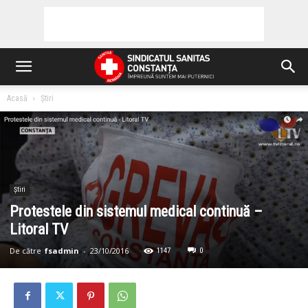
Acasă
Știri
Știri
Protestele din sistemul medical continuă –
Litoral TV
De către
fsadmin
-
23/10/2016
1147
0