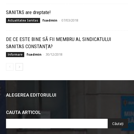
SANITAS are dreptate!
fsadmin
-
07/03/2018
Actualitatea Sanitas
DE CE ESTE BINE SĂ FII MEMBRU AL SINDICATULUI
SANITAS CONSTANȚA?
fsadmin
-
30/12/2018
Informare
ALEGEREA EDITORULUI
CAUTA ARTICOL