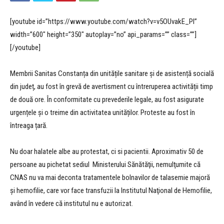
[youtube id=”https://www.youtube.com/watch?v=v5OUvakE_PI”
width=”600″ height=”350″ autoplay=”no” api_params=”” class=””]
[/youtube]
Membrii Sanitas Constanța din unitățile sanitare și de asistență socială
din județ, au fost în grevă de avertisment cu întreruperea activității timp
de două ore. În conformitate cu prevederile legale, au fost asigurate
urgențele și o treime din activitatea unităților. Proteste au fost în
întreaga țară.
Nu doar halatele albe au protestat, ci si pacientii. Aproximativ 50 de
persoane au pichetat sediul Ministerului Sănătăţii, nemulţumite că
CNAS nu va mai deconta tratamentele bolnavilor de talasemie majoră
şi hemofilie, care vor face transfuzii la Institutul Naţional de Hemofilie,
având în vedere că institutul nu e autorizat.