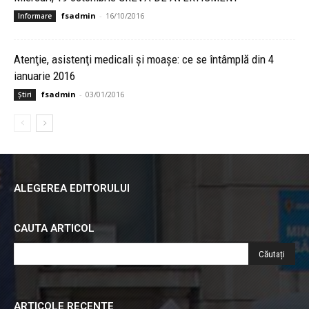
fsadmin
-
16/10/2016
Informare
Atenţie, asistenţi medicali şi moaşe: ce se întâmplă din 4
ianuarie 2016
fsadmin
-
03/01/2016
Știri
ALEGEREA EDITORULUI
CAUTA ARTICOL
ARTICOLE RECENTE