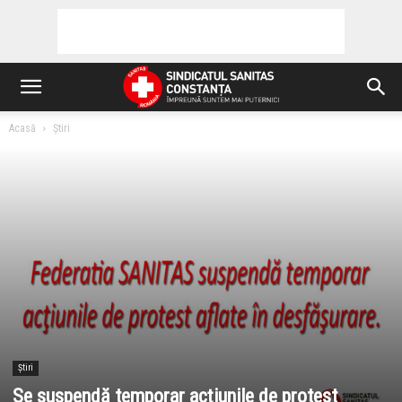
Acasă
Știri
Știri
Se suspendă temporar acţiunile de protest