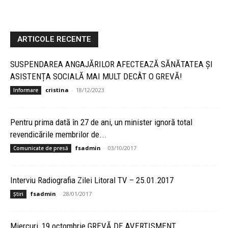
ARTICOLE RECENTE
SUSPENDAREA ANGAJĂRILOR AFECTEAZĂ SĂNĂTATEA ȘI
ASISTENȚA SOCIALĂ MAI MULT DECÂT O GREVĂ!
cristina
-
18/12/2023
Informare
Pentru prima dată în 27 de ani, un minister ignoră total
revendicările membrilor de...
fsadmin
-
03/10/2017
Comunicate de presă
Interviu Radiografia Zilei Litoral TV – 25.01.2017
fsadmin
-
28/01/2017
Știri
Miercuri, 19 octombrie GREVĂ DE AVERTISMENT