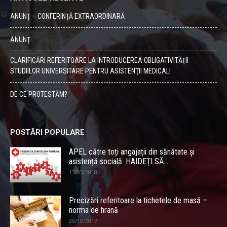
ANUNȚ – CONFERINȚĂ EXTRAORDINARĂ
ANUNȚ
CLARIFICĂRI REFERITOARE LA INTRODUCEREA OBLIGATIVITĂŢII
STUDIILOR UNIVERSITARE PENTRU ASISTENŢII MEDICALI
DE CE PROTESTĂM?
POSTĂRI POPULARE
APEL către toți angajații din sănătate și
asistență socială: HAIDEȚI SĂ...
13/03/2018
Precizări referitoare la tichetele de masă –
norma de hrană
26/10/2017