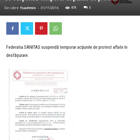
De către
fsadmin
-
01/11/2016
878
0
Federatia SANITAS suspendă temporar acţiunile de protest aflate în
desfăşurare.