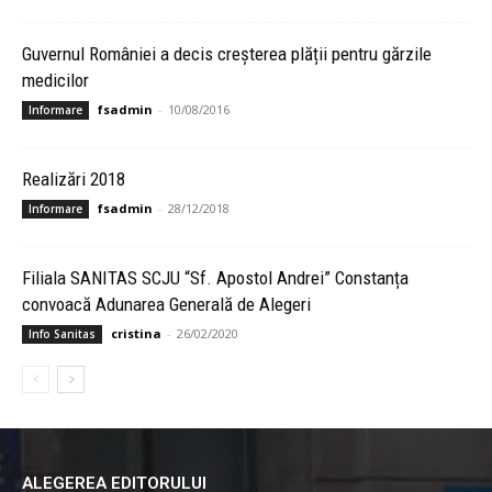
Guvernul României a decis creșterea plății pentru gărzile
medicilor
fsadmin
-
10/08/2016
Informare
Realizări 2018
fsadmin
-
28/12/2018
Informare
Filiala SANITAS SCJU “Sf. Apostol Andrei” Constanța
convoacă Adunarea Generală de Alegeri
cristina
-
26/02/2020
Info Sanitas
ALEGEREA EDITORULUI