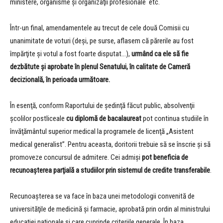
ministere, organisme şi organizaţii profesionale etc.
Într-un final, amendamentele au trecut de cele două Comisii cu
unanimitate de voturi (deşi, pe surse, aflasem că părerile au fost
împărţite şi votul a fost foarte disputat…),
urmând ca ele să fie
dezbătute şi aprobate în plenul Senatului, în calitate de Cameră
decizională, în perioada următoare.
În esenţă, conform Raportului de şedinţă făcut public, absolvenţii
şcolilor postliceale
cu diplomă de bacalaureat
pot continua studiile în
învăţământul superior medical la programele de licenţă „Asistent
medical generalist”. Pentru aceasta, doritorii trebuie să se înscrie şi să
promoveze concursul de admitere. Cei admişi
pot beneficia de
recunoaşterea parţială a studiilor prin sistemul de credite transferabile
.
Recunoaşterea se va face în baza unei metodologii convenită de
universităţile de medicină şi farmacie, aprobată prin ordin al ministrului
educaţiei naţionale şi care cuprinde criteriile generale. În baza