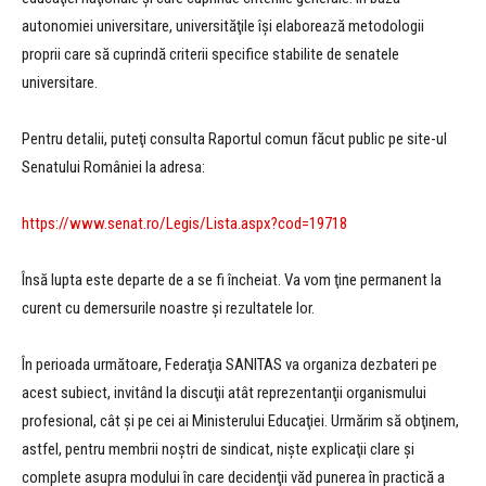
autonomiei universitare, universităţile îşi elaborează metodologii
proprii care să cuprindă criterii specifice stabilite de senatele
universitare.
Pentru detalii, puteţi consulta Raportul comun făcut public pe site-ul
Senatului României la adresa:
https://www.senat.ro/Legis/Lista.aspx?cod=19718
Însă lupta este departe de a se fi încheiat. Va vom ţine permanent la
curent cu demersurile noastre şi rezultatele lor.
În perioada următoare, Federaţia SANITAS va organiza dezbateri pe
acest subiect, invitând la discuţii atât reprezentanţii organismului
profesional, cât şi pe cei ai Ministerului Educaţiei. Urmărim să obţinem,
astfel, pentru membrii noştri de sindicat, nişte explicaţii clare şi
complete asupra modului în care decidenţii văd punerea în practică a