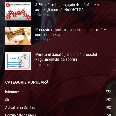
APEL către toți angajații din sănătate și
asistență socială: HAIDEȚI SĂ...
13/03/2018
Precizări referitoare la tichetele de masă –
norma de hrană
26/10/2017
Ministerul Sănătăţii modifică proiectul
Regulamentului de sporuri
15/03/2018
CATEGORIE POPULARĂ
Informare
272
Știri
192
Actualitatea Sanitas
102
Comunicate de presă
50