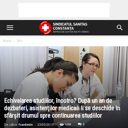
Acasă
Știri
Știri
Echivalarea studiilor, încotro? După un an de
dezbateri, asistenţilor medicali li se deschide în
sfârşit drumul spre continuarea studiilor
De către
fsadmin
-
23/03/2017
6350
0