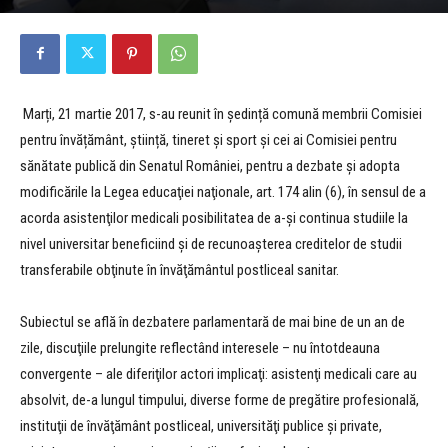
Marți, 21 martie 2017, s-au reunit în ședință comună membrii Comisiei
pentru învățământ, știință, tineret și sport și cei ai Comisiei pentru
sănătate publică din Senatul României, pentru a dezbate şi adopta
modificările la Legea educaţiei naţionale, art. 174 alin (6), în sensul de a
acorda asistenţilor medicali posibilitatea de a-şi continua studiile la
nivel universitar beneficiind şi de recunoaşterea creditelor de studii
transferabile obţinute în învăţământul postliceal sanitar.
Subiectul se află în dezbatere parlamentară de mai bine de un an de
zile, discuţiile prelungite reflectând interesele – nu întotdeauna
convergente – ale diferiţilor actori implicaţi: asistenţi medicali care au
absolvit, de-a lungul timpului, diverse forme de pregătire profesională,
instituţii de învăţământ postliceal, universităţi publice şi private,