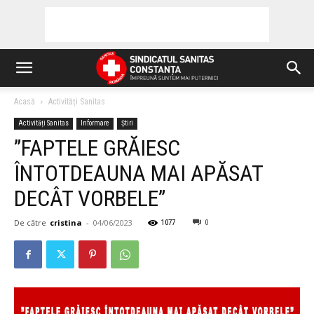
Acasă
Activități Sanitas
Activități Sanitas
Informare
Știri
”FAPTELE GRĂIESC
ÎNTOTDEAUNA MAI APĂSAT
DECÂT VORBELE”
De către
cristina
-
04/06/2023
1077
0