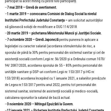
participat la acest miting cu peste 600 participanți.
–
7 mai 2018 – Grevă de avertisment.
–
1 martie 2019 –
convocarea Comisiei de Dialog Social la nivelul
Institutiei Prefectului Judetului Constanța –
am solicitat autorităților
să găsească soluții de modificare a OUG 114/2018.
–
20 martie 2019 –
pichetarea Ministerului Muncii și Justiției Sociale.
–
7 octombrie 2020 –
Grevă Japoneză
pentru punerea în aplicare a
legislației cu caracter salarial (acordarea stimulentului de risc, a
sporului de până la 30% pentru personalul din sistemul sanitar și cel de
asistență socială conform Legii nr. 56/2020 și a Ordinului comun 1070/
94/ 2087/2020, acordarea sporului de 55 – 85% pentru personalul din
unitățile sanitare și DSP-uri conform Legii nr. 153/2017 și HG nr.
153/2018) acordarea începând cu 1 ianuarie 2021, a salariilor prevăzute
de Legea nr.153/2017 pentru anul 2022, pentru tot personalul din
sistemul sanitar, sistemul de asistență socială și medico-socială,
calcularea sporurilor la salariul de bază actual.
–
3 noiembrie 2020 – Mitingul Epuizării la Guvern.
–
12 ianuarie 2021 –
Pichetare Instituția Prefectului Județul Constanța