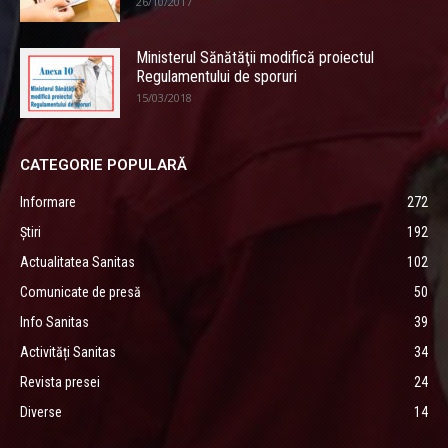
26/10/2017
Ministerul Sănătăţii modifică proiectul
Regulamentului de sporuri
15/03/2018
CATEGORIE POPULARĂ
Informare
272
Știri
192
Actualitatea Sanitas
102
Comunicate de presă
50
Info Sanitas
39
Activități Sanitas
34
Revista presei
24
Diverse
14