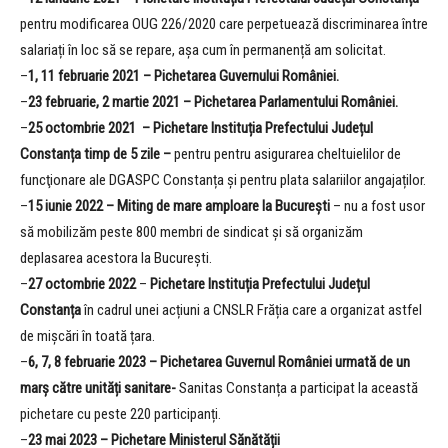
pentru modificarea OUG 226/2020 care perpetuează discriminarea între
salariați în loc să se repare, așa cum în permanență am solicitat.
–
1, 11 februarie 2021 –
Pichetarea Guvernului României.
–
23 februarie, 2 martie 2021 –
Pichetarea Parlamentului României.
–
25 octombrie 2021 – Pichetare Instituția Prefectului Județul
Constanța timp de 5 zile –
pentru pentru asigurarea cheltuielilor de
funcţionare ale DGASPC Constanța și pentru plata salariilor angajaților.
–
15 iunie 2022 – Miting de mare amploare la București
– nu a fost usor
să mobilizăm peste 800 membri de sindicat și să organizăm
deplasarea acestora la București.
–
27 octombrie 2022
–
Pichetare Instituția Prefectului Județul
Constanța
în cadrul unei acțiuni a CNSLR Frăția care a organizat astfel
de mișcări în toată țara.
–
6, 7, 8 februarie 2023 – Pichetarea Guvernul României urmată de un
marș către unități sanitare-
Sanitas Constanța a participat la această
pichetare cu peste 220 participanți.
–
23 mai 2023 – Pichetare Ministerul Sănătății