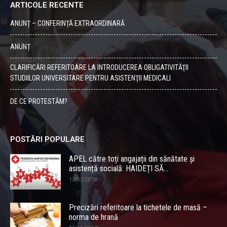
ARTICOLE RECENTE
ANUNȚ – CONFERINȚĂ EXTRAORDINARĂ
ANUNȚ
CLARIFICĂRI REFERITOARE LA INTRODUCEREA OBLIGATIVITĂŢII
STUDIILOR UNIVERSITARE PENTRU ASISTENŢII MEDICALI
DE CE PROTESTĂM?
POSTĂRI POPULARE
APEL către toți angajații din sănătate și
asistență socială: HAIDEȚI SĂ...
13/03/2018
Precizări referitoare la tichetele de masă –
norma de hrană