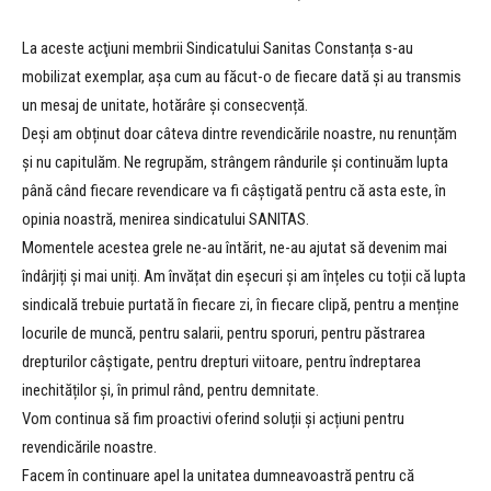
La aceste acţiuni membrii Sindicatului Sanitas Constanța s-au
mobilizat exemplar, așa cum au făcut-o de fiecare dată și au transmis
un mesaj de unitate, hotărâre și consecvență.
Deși am obținut doar câteva dintre revendicările noastre, nu renunțăm
și nu capitulăm. Ne regrupăm, strângem rândurile și continuăm lupta
până când fiecare revendicare va fi câștigată pentru că asta este, în
opinia noastră, menirea sindicatului SANITAS.
Momentele acestea grele ne-au întărit, ne-au ajutat să devenim mai
îndârjiți și mai uniți. Am învățat din eșecuri și am înțeles cu toții că lupta
sindicală trebuie purtată în fiecare zi, în fiecare clipă, pentru a menține
locurile de muncă, pentru salarii, pentru sporuri, pentru păstrarea
drepturilor câștigate, pentru drepturi viitoare, pentru îndreptarea
inechităților și, în primul rând, pentru demnitate.
Vom continua să fim proactivi oferind soluții și acțiuni pentru
revendicările noastre.
Facem în continuare apel la unitatea dumneavoastră pentru că