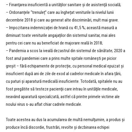
– Finanţarea insuficientă a unităţilor sanitare şi de asistenţă socială;
– Ordonanțele “trenuleț” care au înghețat veniturile la nivelul lunii
decembrie 2018 și care au generat alte discriminări, mult mai grave.
– Impozitarea indemnizației de hrană cu 41,5 %; această masură a
diminuat toate veniturile angajaților din sistemul sanitar, mai ales
pentru cei care nu au beneficiat de majorare reală în 2018;
– Pandemia a scos la iveală dezastrul din sistemul de sănătate; 2020 a
fost anul pandemiei care a prins multe spitale românești pe picior
greșit – fără echipamente de protecție, cu personal medical epuizat și
insuficient după ani de zile de exod al cadrelor medicale în afara țării,
cu paturi și aparatură medicală insuficiente. Totodată, spitalele nu au
fost pregătite să testeze pacienţii care intrau în unităţile medicale,
neavând aparatură specializată, astfel că printre primele victime ale
noului virus s-au aflat chiar cadrele medicale.
Toate acestea au dus la acumularea de multă nemulţumire, a produs și
produce încă discordie, frustrări, revolte și dezbinarea echipei