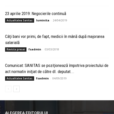
23 aprilie 2019: Negocierile continuă
luminita
-
24/04/2019
Actualitatea Sanitas
Câţi bani vor primi, de fapt, medicii în mână după majorarea
salarială
fsadmin
-
03/03/2018
Revista presei
Comunicat: SANITAS se poziţionează împotriva proiectului de
act normativ iniţiat de către dl. deputat...
fsadmin
-
04/09/2019
Actualitatea Sanitas
ALEGEREA EDITORULUI