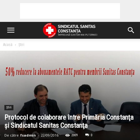
Acasă
Știri
Știri
Protocol de colaborare între Primăria Constanţa
şi Sindicatul Sanitas Constanţa
De către
fsadmin
-
22/09/2016
2009
0