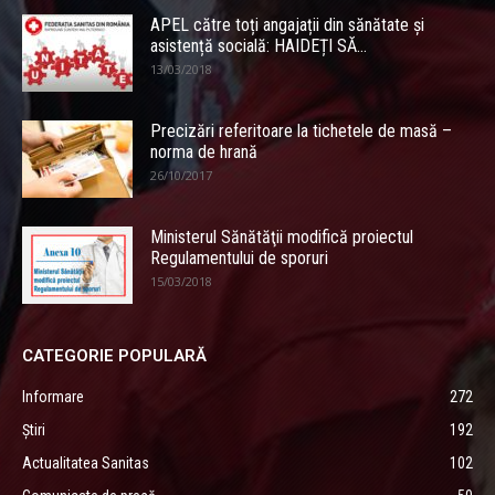
APEL către toți angajații din sănătate și
asistență socială: HAIDEȚI SĂ...
13/03/2018
Precizări referitoare la tichetele de masă –
norma de hrană
26/10/2017
Ministerul Sănătăţii modifică proiectul
Regulamentului de sporuri
15/03/2018
CATEGORIE POPULARĂ
Informare
272
Știri
192
Actualitatea Sanitas
102