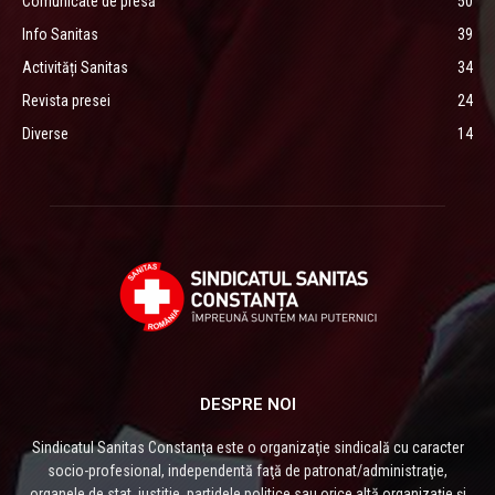
Comunicate de presă
50
Info Sanitas
39
Activități Sanitas
34
Revista presei
24
Diverse
14
DESPRE NOI
Sindicatul Sanitas Constanţa este o organizaţie sindicală cu caracter
socio-profesional, independentă faţă de patronat/administraţie,
organele de stat, justitie, partidele politice sau orice altă organizaţie și