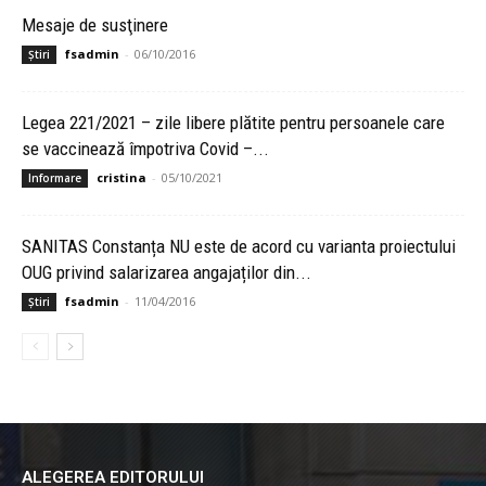
Mesaje de susţinere
fsadmin
-
06/10/2016
Știri
Legea 221/2021 – zile libere plătite pentru persoanele care
se vaccinează împotriva Covid –...
cristina
-
05/10/2021
Informare
SANITAS Constanța NU este de acord cu varianta proiectului
OUG privind salarizarea angajaților din...
fsadmin
-
11/04/2016
Știri
ALEGEREA EDITORULUI