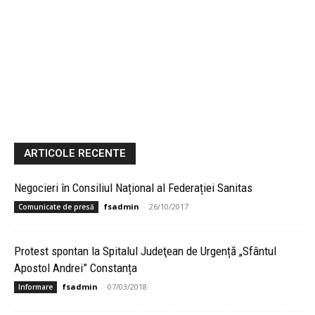
ARTICOLE RECENTE
Negocieri în Consiliul Național al Federației Sanitas
fsadmin
-
26/10/2017
Comunicate de presă
Protest spontan la Spitalul Judeţean de Urgență „Sfântul
Apostol Andrei” Constanța
fsadmin
-
07/03/2018
Informare