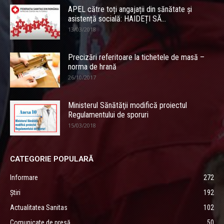
APEL către toți angajații din sănătate și
asistență socială: HAIDEȚI SĂ...
13/03/2018
Precizări referitoare la tichetele de masă –
norma de hrană
26/10/2017
Ministerul Sănătăţii modifică proiectul
Regulamentului de sporuri
15/03/2018
CATEGORIE POPULARĂ
Informare
272
Știri
192
Actualitatea Sanitas
102
Comunicate de presă
50