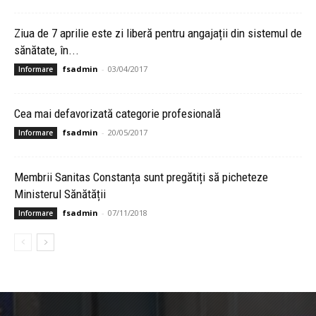
Ziua de 7 aprilie este zi liberă pentru angajații din sistemul de
sănătate, în...
fsadmin
-
03/04/2017
Informare
Cea mai defavorizată categorie profesională
fsadmin
-
20/05/2017
Informare
Membrii Sanitas Constanța sunt pregătiți să picheteze
Ministerul Sănătății
fsadmin
-
07/11/2018
Informare