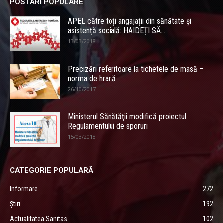
POSTĂRI POPULARE
APEL către toți angajații din sănătate și
asistență socială: HAIDEȚI SĂ...
13/03/2018
Precizări referitoare la tichetele de masă –
norma de hrană
26/10/2017
Ministerul Sănătăţii modifică proiectul
Regulamentului de sporuri
15/03/2018
CATEGORIE POPULARĂ
Informare
272
Știri
192
Actualitatea Sanitas
102