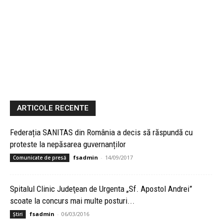
ARTICOLE RECENTE
Federația SANITAS din România a decis să răspundă cu
proteste la nepăsarea guvernanților
fsadmin
-
14/09/2017
Comunicate de presă
Spitalul Clinic Judeţean de Urgenta „Sf. Apostol Andrei”
scoate la concurs mai multe posturi...
fsadmin
-
06/03/2016
Știri