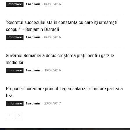
fsadmin
-
06/09/2016
Informare
“Secretul succesului stă în constanţa cu care îţi urmăreşti
scopul” – Benjamin Disraeli
fsadmin
-
06/03/2016
Informare
Guvernul României a decis creșterea plății pentru gărzile
medicilor
fsadmin
-
10/08/2016
Informare
Propuneri corectare proiect Legea salarizării unitare partea a
II-a
fsadmin
-
23/04/2017
Informare