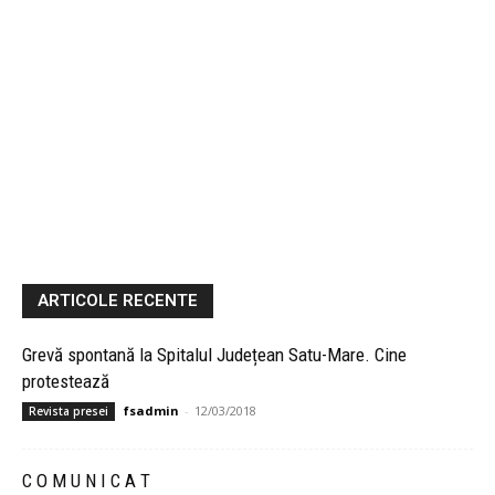
ARTICOLE RECENTE
Grevă spontană la Spitalul Județean Satu-Mare. Cine
protestează
fsadmin
-
12/03/2018
Revista presei
C O M U N I C A T