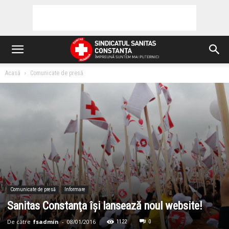
Acasă
Comunicate de presă
Comunicate de presă
Informare
Sanitas Constanţa îşi lansează noul website!
De către
fsadmin
-
08/01/2016
1122
0