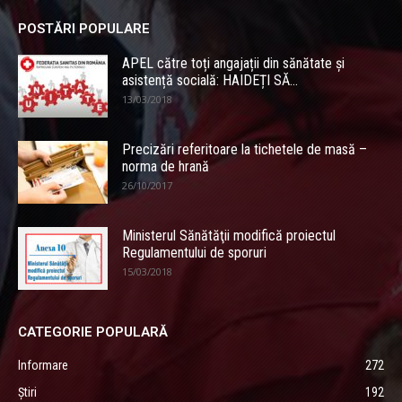
POSTĂRI POPULARE
APEL către toți angajații din sănătate și
asistență socială: HAIDEȚI SĂ...
13/03/2018
Precizări referitoare la tichetele de masă –
norma de hrană
26/10/2017
Ministerul Sănătăţii modifică proiectul
Regulamentului de sporuri
15/03/2018
CATEGORIE POPULARĂ
Informare
272
Știri
192