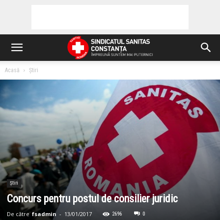
Acasă
Știri
Știri
Concurs pentru postul de consilier juridic
De către
fsadmin
-
13/01/2017
2696
0