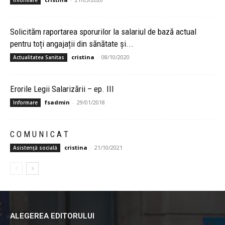
Solicităm raportarea sporurilor la salariul de bază actual
pentru toți angajații din sănătate și...
cristina
-
08/10/2020
Actualitatea Sanitas
Erorile Legii Salarizării – ep. III
fsadmin
-
29/01/2018
Informare
C O M U N I C A T
cristina
-
21/10/2021
Asistență socială
ALEGEREA EDITORULUI