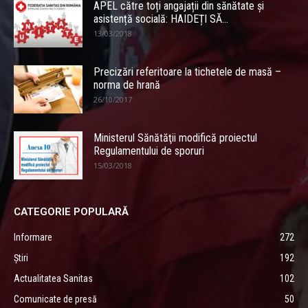
APEL către toți angajații din sănătate și
asistență socială: HAIDEȚI SĂ...
13/03/2018
Precizări referitoare la tichetele de masă –
norma de hrană
26/10/2017
Ministerul Sănătăţii modifică proiectul
Regulamentului de sporuri
15/03/2018
CATEGORIE POPULARĂ
Informare
272
Știri
192
Actualitatea Sanitas
102
Comunicate de presă
50