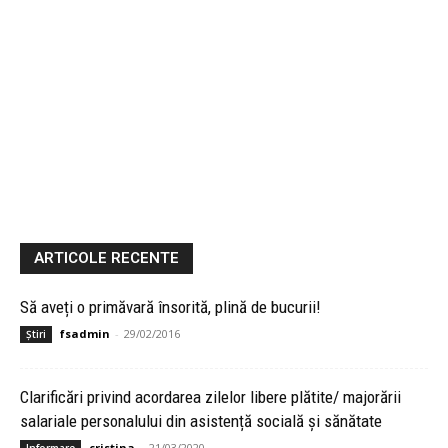
ARTICOLE RECENTE
Să aveți o primăvară însorită, plină de bucurii!
fsadmin
-
29/02/2016
Știri
Clarificări privind acordarea zilelor libere plătite/ majorării
salariale personalului din asistență socială și sănătate
cristina
-
21/03/2020
Informare