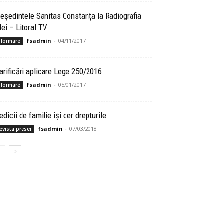
eședintele Sanitas Constanța la Radiografia
lei – Litoral TV
fsadmin
-
04/11/2017
nformare
arificări aplicare Lege 250/2016
fsadmin
-
05/01/2017
nformare
dicii de familie își cer drepturile
fsadmin
-
07/03/2018
evista presei