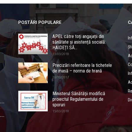
POSTĂRI POPULARE
C
APEL către toți angajații din
In
sănătate și asistență socială:
Ști
HAIDEȚI SĂ...
13/03/2018
Ac
Co
Precizări referitoare la tichetele
de masă – norma de hrană
In
26/10/2017
Ac
Re
Ministerul Sănătăţii modifică
proiectul Regulamentului de
Di
sporuri
15/03/2018