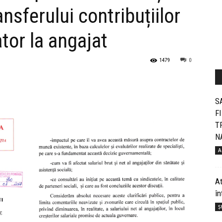
ansferului contribuțiilor
tor la angajat
1479
0
S
F
T
N
A
At
în
Șt