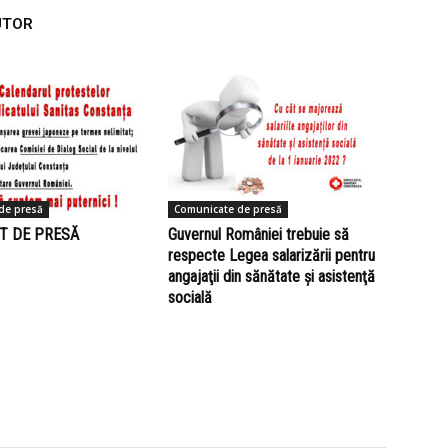
UTOR
de presă
Comunicate de presă
T DE PRESĂ
Guvernul României trebuie să
respecte Legea salarizării pentru
angajaţii din sănătate şi asistenţă
socială