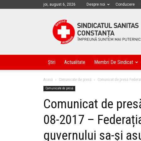
joi, august 6, 2026
Despre noi
Conducere
Sanitas
Constanța
Știri
Actualitate
Membri De Sindicat
Acasă
Comunicate de presă
Comunicat de presă Federaţi
Comunicate de presă
Comunicat de presă
08-2017 – Federaț
guvernului sa-și as