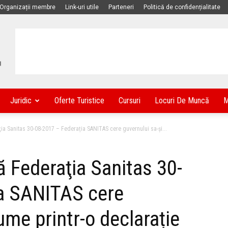
Organizații membre
Link-uri utile
Parteneri
Politică de confidențialitate
Juridic
Oferte Turistice
Cursuri
Locuri De Muncă
M
a Sanitas 30-08-2017 – Federația SANITAS cere guvernului sa-și...
 Federaţia Sanitas 30-
ia SANITAS cere
ume printr-o declarație