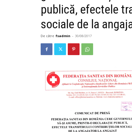
publică, efectele tr
sociale de la angaja
De către
fsadmin
-
30/08/2017