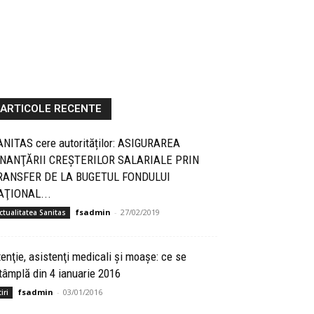
ARTICOLE RECENTE
ANITAS cere autorităților: ASIGURAREA
INANŢĂRII CREŞTERILOR SALARIALE PRIN
RANSFER DE LA BUGETUL FONDULUI
AŢIONAL...
fsadmin
-
27/02/2019
ctualitatea Sanitas
enţie, asistenţi medicali şi moaşe: ce se
tâmplă din 4 ianuarie 2016
fsadmin
-
03/01/2016
iri