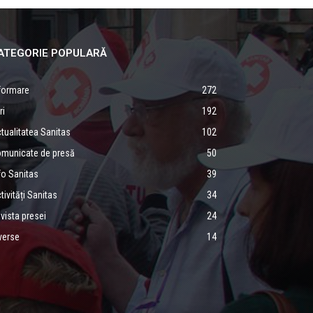
ATEGORIE POPULARĂ
formare
272
ri
192
tualitatea Sanitas
102
municate de presă
50
fo Sanitas
39
tivități Sanitas
34
vista presei
24
verse
14