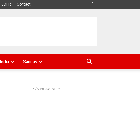
GDPR
Contact
edia
Sanitas
- Advertisement -