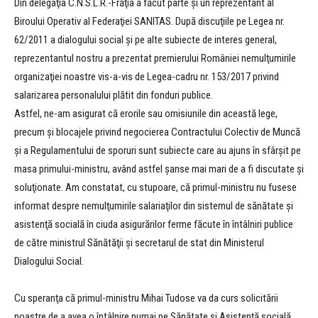
Din delegaţia C.N.S.L.R.-Frăţia a făcut parte şi un reprezentant al
Biroului Operativ al Federaţiei SANITAS. După discuţiile pe Legea nr.
62/2011 a dialogului social şi pe alte subiecte de interes general,
reprezentantul nostru a prezentat premierului României nemulţumirile
organizaţiei noastre vis-a-vis de Legea-cadru nr. 153/2017 privind
salarizarea personalului plătit din fonduri publice.
Astfel, ne-am asigurat că erorile sau omisiunile din această lege,
precum şi blocajele privind negocierea Contractului Colectiv de Muncă
şi a Regulamentului de sporuri sunt subiecte care au ajuns în sfârşit pe
masa primului-ministru, având astfel şanse mai mari de a fi discutate şi
soluţionate. Am constatat, cu stupoare, că primul-ministru nu fusese
informat despre nemulţumirile salariaţilor din sistemul de sănătate şi
asistenţă socială în ciuda asigurărilor ferme făcute în întâlniri publice
de către ministrul Sănătăţii şi secretarul de stat din Ministerul
Dialogului Social.
Cu speranţa că primul-ministru Mihai Tudose va da curs solicitării
noastre de a avea o întâlnire numai pe Sănătate şi Asistenţă socială,