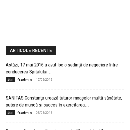
ARTICOLE RECENTE
Astăzi, 17 mai 2016 a avut loc o ședință de negociere între
conducerea Spitalului...
fsadmin
-
17/05/2016
Știri
SANITAS Constanţa urează tuturor moaşelor multă sănătate,
putere de muncă şi succes în exercitarea...
fsadmin
-
05/05/2016
Știri