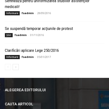
Semnează pentru uniformizarea studiilor asistenţilor
medicali!
fsadmin
-
28/09/2016
Informare
Se suspendă temporar acţiunile de protest
fsadmin
-
01/11/2016
Știri
Clarificări aplicare Lege 250/2016
fsadmin
-
05/01/2017
Informare
ALEGEREA EDITORULUI
CAUTA ARTICOL