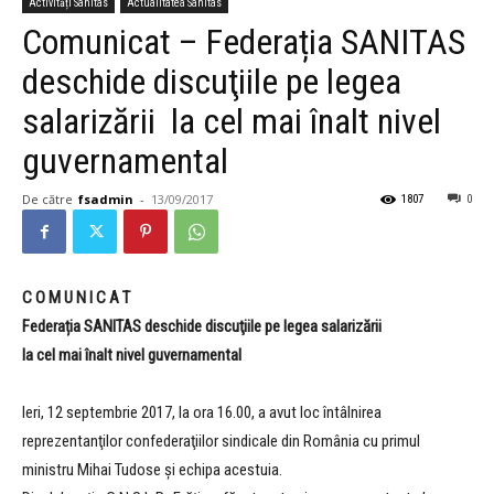
Activități Sanitas
Actualitatea Sanitas
Comunicat – Federația SANITAS
deschide discuţiile pe legea
salarizării la cel mai înalt nivel
guvernamental
De către
fsadmin
-
13/09/2017
1807
0
C O M U N I C A T
Federația SANITAS deschide discuţiile pe legea salarizării
la cel mai înalt nivel guvernamental
Ieri, 12 septembrie 2017, la ora 16.00, a avut loc întâlnirea
reprezentanţilor confederaţiilor sindicale din România cu primul
ministru Mihai Tudose şi echipa acestuia.