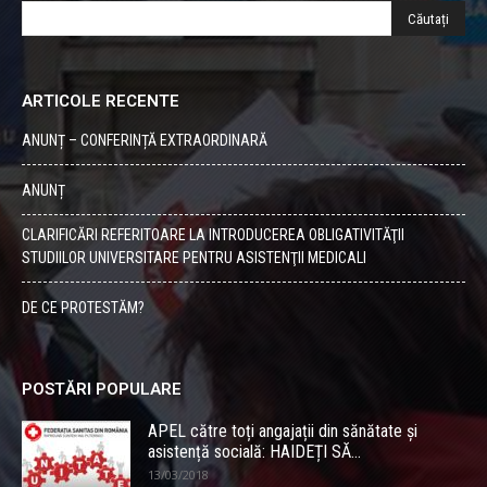
ARTICOLE RECENTE
ANUNȚ – CONFERINȚĂ EXTRAORDINARĂ
ANUNȚ
CLARIFICĂRI REFERITOARE LA INTRODUCEREA OBLIGATIVITĂŢII
STUDIILOR UNIVERSITARE PENTRU ASISTENŢII MEDICALI
DE CE PROTESTĂM?
POSTĂRI POPULARE
APEL către toți angajații din sănătate și
asistență socială: HAIDEȚI SĂ...
13/03/2018