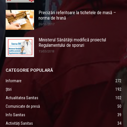
Precizări referitoare la tichetele de masă –
norma de hrană
26/10/2017
Ministerul Sănătăţii modifică proiectul
Regulamentului de sporuri
15/03/2018
CATEGORIE POPULARĂ
Informare
272
Știri
192
Actualitatea Sanitas
102
Comunicate de presă
50
Info Sanitas
39
Activități Sanitas
34