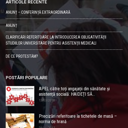
ARTICOLE RECENTE
ANUNȚ – CONFERINȚĂ EXTRAORDINARĂ
ANUNȚ
CLARIFICĂRI REFERITOARE LA INTRODUCEREA OBLIGATIVITĂŢII
STUDIILOR UNIVERSITARE PENTRU ASISTENŢII MEDICALI
DE CE PROTESTĂM?
POSTĂRI POPULARE
APEL către toți angajații din sănătate și
asistență socială: HAIDEȚI SĂ...
13/03/2018
Precizări referitoare la tichetele de masă –
norma de hrană
26/10/2017