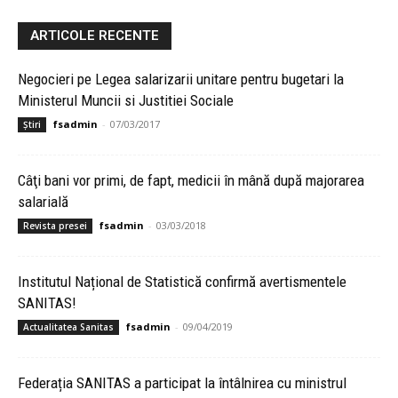
ARTICOLE RECENTE
Negocieri pe Legea salarizarii unitare pentru bugetari la
Ministerul Muncii si Justitiei Sociale
fsadmin
-
07/03/2017
Știri
Câţi bani vor primi, de fapt, medicii în mână după majorarea
salarială
fsadmin
-
03/03/2018
Revista presei
Institutul Național de Statistică confirmă avertismentele
SANITAS!
fsadmin
-
09/04/2019
Actualitatea Sanitas
Federația SANITAS a participat la întâlnirea cu ministrul