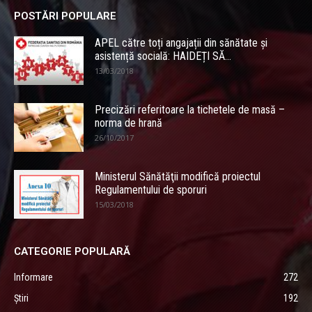
POSTĂRI POPULARE
APEL către toți angajații din sănătate și
asistență socială: HAIDEȚI SĂ...
13/03/2018
Precizări referitoare la tichetele de masă –
norma de hrană
26/10/2017
Ministerul Sănătăţii modifică proiectul
Regulamentului de sporuri
15/03/2018
CATEGORIE POPULARĂ
Informare
272
Știri
192