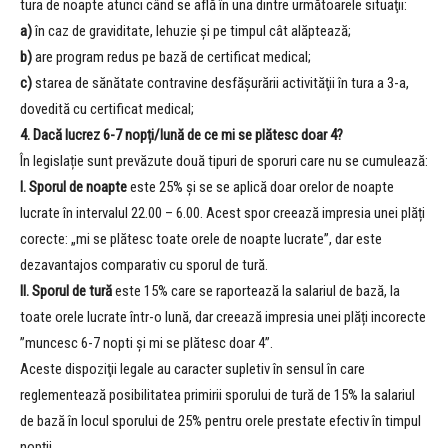
tura de noapte atunci când se află în una dintre următoarele situaţii:
a)
în caz de graviditate, lehuzie şi pe timpul cât alăptează;
b)
are program redus pe bază de certificat medical;
c)
starea de sănătate contravine desfăşurării activităţii în tura a 3-a,
dovedită cu certificat medical;
4. Dacă lucrez 6-7 nopți/lună de ce mi se plătesc doar 4?
În legislație sunt prevăzute două tipuri de sporuri care nu se cumulează:
I. Sporul de noapte
este 25% și se se aplică doar orelor de noapte
lucrate în intervalul 22.00 – 6.00. Acest spor creează impresia unei plăți
corecte: „mi se plătesc toate orele de noapte lucrate”, dar este
dezavantajos comparativ cu sporul de tură.
II. Sporul de tură
este 15% care se raportează la salariul de bază, la
toate orele lucrate într-o lună, dar creează impresia unei plăți incorecte
”muncesc 6-7 nopti și mi se plătesc doar 4”.
Aceste dispoziţii legale au caracter supletiv în sensul în care
reglementează posibilitatea primirii sporului de tură de 15% la salariul
de bază în locul sporului de 25% pentru orele prestate efectiv în timpul
nopţii.