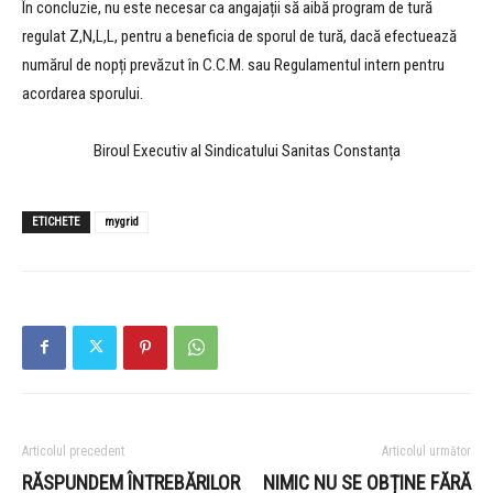
În concluzie, nu este necesar ca angajații să aibă program de tură
regulat Z,N,L,L, pentru a beneficia de sporul de tură, dacă efectuează
numărul de nopți prevăzut în C.C.M. sau Regulamentul intern pentru
acordarea sporului.
Biroul Executiv al Sindicatului Sanitas Constanța
ETICHETE
mygrid
Articolul precedent
Articolul următor
RĂSPUNDEM ÎNTREBĂRILOR
NIMIC NU SE OBȚINE FĂRĂ