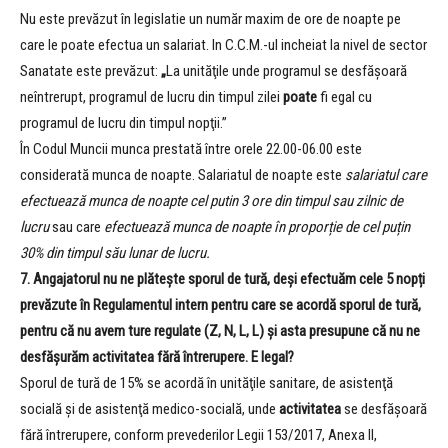
Nu este prevăzut în legislatie un număr maxim de ore de noapte pe
care le poate efectua un salariat. In C.C.M.-ul incheiat la nivel de sector
Sanatate este prevăzut:
„
La unităţile unde programul se desfăşoară
neîntrerupt, programul de lucru din timpul zilei
poate
fi egal cu
programul de lucru din timpul nopţii.”
În Codul Muncii munca prestată între orele 22.00-06.00 este
considerată munca de noapte. Salariatul de noapte este
salariatul care
efectuează munca de noapte cel putin 3 ore din timpul sau zilnic de
lucru
sau care
efectuează munca de noapte în proporție de cel puțin
30% din timpul său lunar de lucru.
7. Angajatorul nu ne plătește sporul de tură, deși efectuăm cele 5 nopți
prevăzute în Regulamentul intern pentru care se acordă sporul de tură,
pentru că nu avem ture regulate (Z, N, L, L) și asta presupune că nu ne
desfășurăm activitatea fără întrerupere. E legal?
Sporul de tură de 15% se acordă în unităţile sanitare, de asistenţă
socială şi de asistenţă medico-socială, unde
activitatea
se desfăşoară
fără întrerupere, conform prevederilor Legii 153/2017, Anexa II,