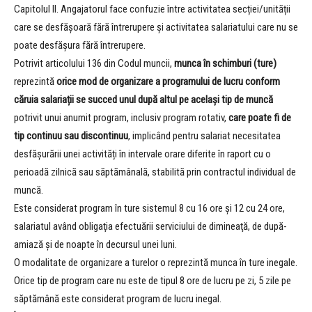
Capitolul II. Angajatorul face confuzie între activitatea secției/unității
care se desfășoară fără întrerupere și activitatea salariatului care nu se
poate desfășura fără întrerupere.
Potrivit articolului 136 din Codul muncii,
munca în schimburi (ture)
reprezintă
orice mod de organizare a programului de lucru conform
căruia salariații se succed unul după altul pe același tip de muncă
potrivit unui anumit program, inclusiv program rotativ,
care poate fi de
tip continuu sau discontinuu
, implicând pentru salariat necesitatea
desfășurării unei activități în intervale orare diferite în raport cu o
perioadă zilnică sau săptămânală, stabilită prin contractul individual de
muncă.
Este considerat program în ture sistemul 8 cu 16 ore şi 12 cu 24 ore,
salariatul având obligaţia efectuării serviciului de dimineaţă, de după-
amiază și de noapte în decursul unei luni.
O modalitate de organizare a turelor o reprezintă munca în ture inegale.
Orice tip de program care nu este de tipul 8 ore de lucru pe zi, 5 zile pe
săptămână este considerat program de lucru inegal.