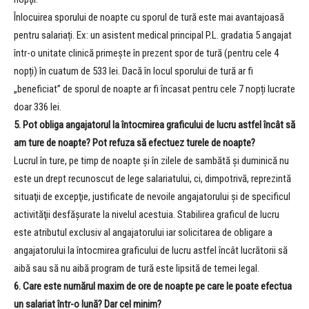
Înlocuirea sporului de noapte cu sporul de tură este mai avantajoasă
pentru salariați. Ex: un asistent medical principal P.L. gradatia 5 angajat
într-o unitate clinică primește în prezent spor de tură (pentru cele 4
nopți) în cuatum de 533 lei. Dacă în locul sporului de tură ar fi
„beneficiat” de sporul de noapte ar fi încasat pentru cele 7 nopți lucrate
doar 336 lei.
5. Pot obliga angajatorul la întocmirea graficului de lucru astfel încât să
am ture de noapte? Pot refuza să efectuez turele de noapte?
Lucrul în ture, pe timp de noapte şi în zilele de sambătă şi duminică nu
este un drept recunoscut de lege salariatului, ci, dimpotrivă, reprezintă
situaţii de excepţie, justificate de nevoile angajatorului şi de specificul
activităţii desfăşurate la nivelul acestuia. Stabilirea graficul de lucru
este atributul exclusiv al angajatorului iar solicitarea de obligare a
angajatorului la întocmirea graficului de lucru astfel încât lucrătorii să
aibă sau să nu aibă program de tură este lipsită de temei legal.
6. Care este numărul maxim de ore de noapte pe care le poate efectua
un salariat într-o lună? Dar cel minim?