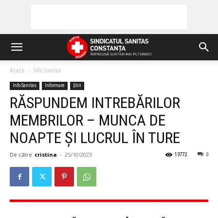
Acasă
Info Sanitas
Info Sanitas
Informare
Știri
RĂSPUNDEM INTREBĂRILOR
MEMBRILOR – MUNCA DE
NOAPTE ȘI LUCRUL ÎN TURE
De către
cristina
-
25/10/2023
13772
0