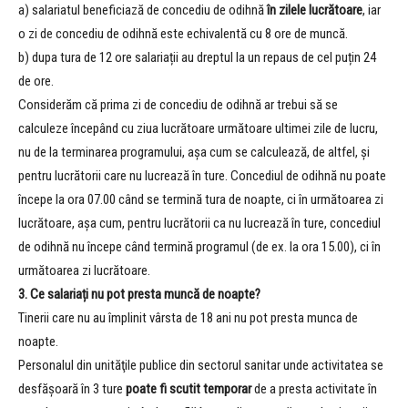
a) salariatul beneficiază de concediu de odihnă
în zilele lucrătoare
, iar
o zi de concediu de odihnă este echivalentă cu 8 ore de muncă.
b) dupa tura de 12 ore salariații au dreptul la un repaus de cel puțin 24
de ore.
Considerăm că prima zi de concediu de odihnă ar trebui să se
calculeze începând cu ziua lucrătoare următoare ultimei zile de lucru,
nu de la terminarea programului, așa cum se calculează, de altfel, și
pentru lucrătorii care nu lucrează în ture. Concediul de odihnă nu poate
începe la ora 07.00 când se termină tura de noapte, ci în următoarea zi
lucrătoare, așa cum, pentru lucrătorii ca nu lucrează în ture, concediul
de odihnă nu începe când termină programul (de ex. la ora 15.00), ci în
următoarea zi lucrătoare.
3. Ce salariați nu pot presta muncă de noapte?
Tinerii care nu au împlinit vârsta de 18 ani nu pot presta munca de
noapte.
Personalul din unităţile publice din sectorul sanitar unde activitatea se
desfăşoară în 3 ture
poate fi scutit temporar
de a presta activitate în