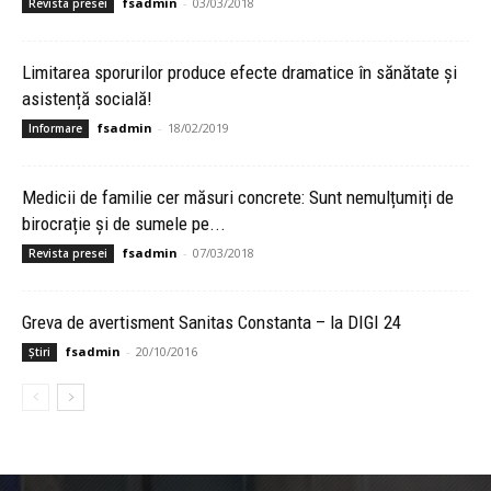
fsadmin
-
03/03/2018
Revista presei
Limitarea sporurilor produce efecte dramatice în sănătate și
asistență socială!
fsadmin
-
18/02/2019
Informare
Medicii de familie cer măsuri concrete: Sunt nemulțumiți de
birocrație și de sumele pe...
fsadmin
-
07/03/2018
Revista presei
Greva de avertisment Sanitas Constanta – la DIGI 24
fsadmin
-
20/10/2016
Știri