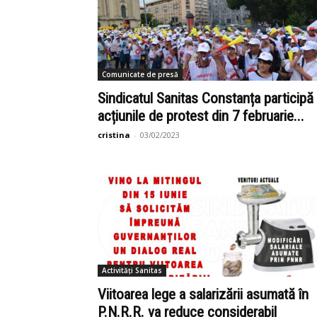
Comunicate de presă
Sindicatul Sanitas Constanța participă 
acțiunile de protest din 7 februarie...
cristina
-
03/02/2023
Activități Sanitas
Viitoarea lege a salarizării asumată în
P.N.R.R. va reduce considerabil