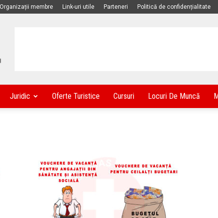
Organizații membre
Link-uri utile
Parteneri
Politică de confidențialitate
Juridic
Oferte Turistice
Cursuri
Locuri De Muncă
M