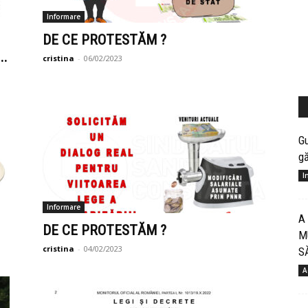
Informare
DE CE PROTESTĂM ?
..
cristina
-
06/02/2023
Gu
gă
I
Informare
A
DE CE PROTESTĂM ?
M
cristina
-
04/02/2023
S
A