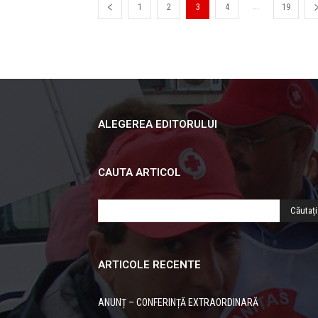
...
1
2
3
4
19
ALEGEREA EDITORULUI
CAUTA ARTICOL
ARTICOLE RECENTE
ANUNȚ – CONFERINȚĂ EXTRAORDINARĂ