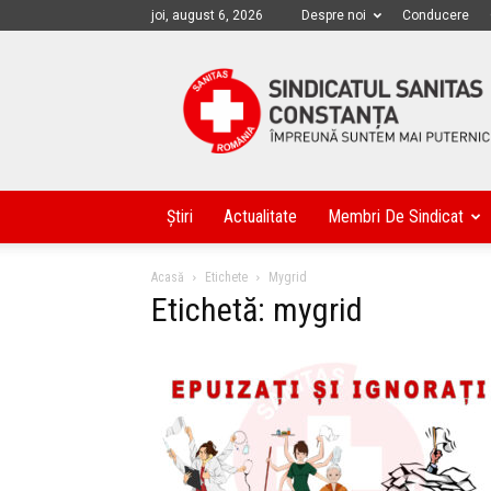
joi, august 6, 2026
Despre noi
Conducere
Sanitas
Constanța
Știri
Actualitate
Membri De Sindicat
Acasă
Etichete
Mygrid
Etichetă: mygrid