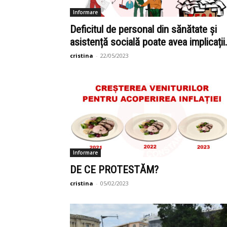
Informare
Deficitul de personal din sănătate și
asistență socială poate avea implicații.
cristina
-
22/05/2023
Informare
DE CE PROTESTĂM?
cristina
-
05/02/2023