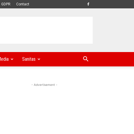
GDPR
Contact
edia
Sanitas
- Advertisement -