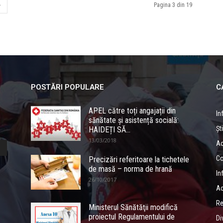
Pagina 3 din 19
POSTĂRI POPULARE
C
APEL către toți angajații din
In
sănătate și asistență socială:
Ști
HAIDEȚI SĂ...
13/03/2018
Ac
Co
Precizări referitoare la tichetele
de masă – norma de hrană
In
26/10/2017
Ac
Re
Ministerul Sănătăţii modifică
proiectul Regulamentului de
Di