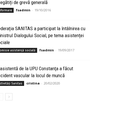
egătiți de grevă generală
fsadmin
-
19/10/2016
nformare
derația SANITAS a participat la întâlnirea cu
nistrul Dialogului Social, pe tema asistenței
ciale
fsadmin
-
19/09/2017
omisie asistență socială
asistentă de la UPU Constanţa a făcut
cident vascular la locul de muncă
cristina
-
20/02/2020
ctivități Sanitas