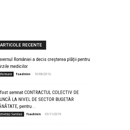
ARTICOLE RECENTE
vernul României a decis creșterea plății pentru
rzile medicilor
fsadmin
-
10/08/2016
nformare
 fost semnat CONTRACTUL COLECTIV DE
UNCĂ LA NIVEL DE SECTOR BUGETAR
ĂNĂTATE, pentru...
fsadmin
-
03/11/2019
ctivități Sanitas