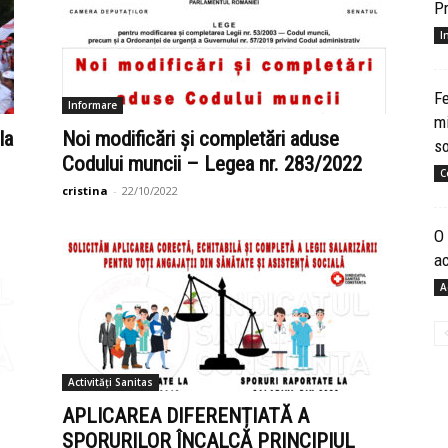
Pr
I
Fe
Informare
mi
la
Noi modificări și completări aduse
so
Codului muncii – Legea nr. 283/2022
C
cristina
-
22/10/2022
O 
ac
A
Activități Sanitas
APLICAREA DIFERENȚIATĂ A
SPORURILOR ÎNCALCĂ PRINCIPIUL