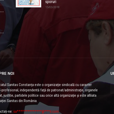
sporuri
15/03/2018
PRE NOI
U
catul Sanitas Constanţa este o organizaţie sindicală cu caracter
-profesional, independentă faţă de patronat/administraţie, organele
t, justitie, partidele politice sau orice altă organizaţie și este afiliata
ației Sanitas din România.
ctați-ne:
sa**************@***il.com