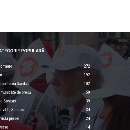
ATEGORIE POPULARĂ
formare
272
ri
192
tualitatea Sanitas
102
municate de presă
50
fo Sanitas
39
tivități Sanitas
34
vista presei
24
verse
14